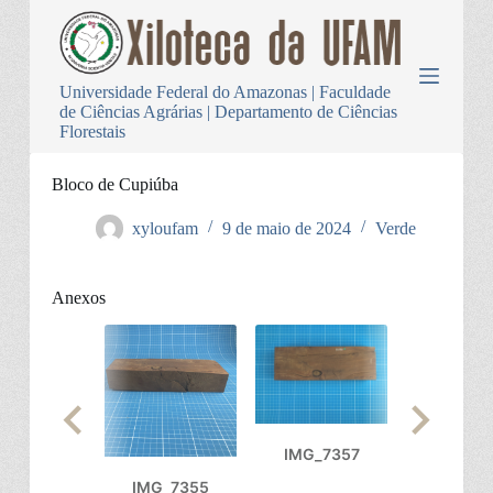
P
u
l
a
Universidade Federal do Amazonas | Faculdade
r
de Ciências Agrárias | Departamento de Ciências
p
Florestais
a
r
a
Bloco de Cupiúba
o
c
xyloufam
9 de maio de 2024
Verde
o
n
t
Anexos
e
ú
d
o
IMG_7357
IMG_7355