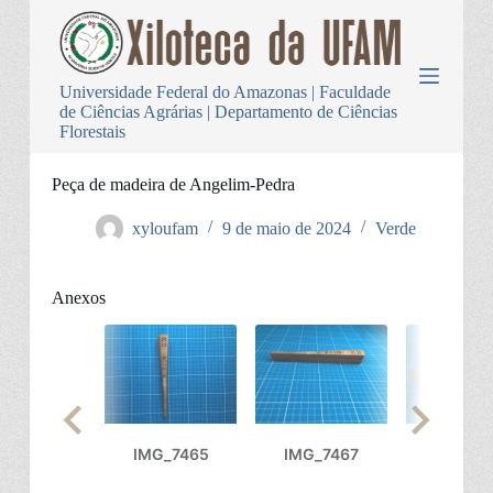
P
u
l
a
Universidade Federal do Amazonas | Faculdade
r
de Ciências Agrárias | Departamento de Ciências
p
Florestais
a
r
a
Peça de madeira de Angelim-Pedra
o
c
xyloufam
9 de maio de 2024
Verde
o
n
t
Anexos
e
ú
d
o
IMG_7465
IMG_7467
IMG_74