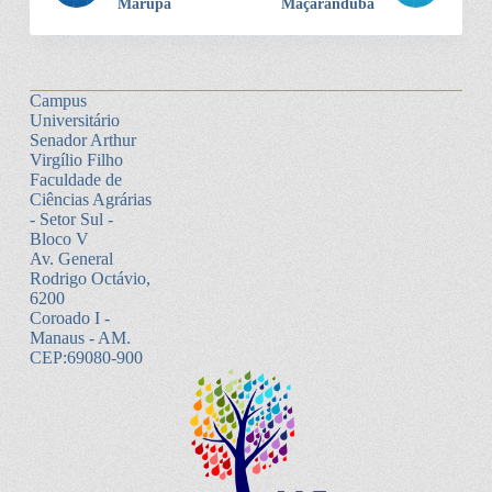
Marupá
Maçaranduba
Campus
Universitário
Senador Arthur
Virgílio Filho
Faculdade de
Ciências Agrárias
- Setor Sul -
Bloco V
Av. General
Rodrigo Octávio,
6200
Coroado I -
Manaus - AM.
CEP:69080-900