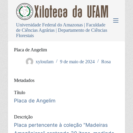
P
u
l
a
Universidade Federal do Amazonas | Faculdade
r
de Ciências Agrárias | Departamento de Ciências
p
Florestais
a
r
a
Placa de Angelim
o
c
xyloufam
9 de maio de 2024
Rosa
o
n
t
Metadados
e
ú
d
Título
o
Placa de Angelim
Descrição
Placa pertencente à coleção "Madeiras