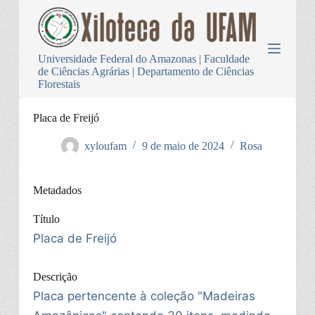
P
u
l
a
Universidade Federal do Amazonas | Faculdade
r
de Ciências Agrárias | Departamento de Ciências
p
Florestais
a
r
a
Placa de Freijó
o
c
xyloufam
9 de maio de 2024
Rosa
o
n
t
Metadados
e
ú
d
Título
o
Placa de Freijó
Descrição
Placa pertencente à coleção "Madeiras