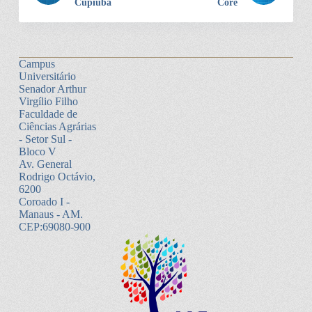
Cupiúba
Coré
Campus
Universitário
Senador Arthur
Virgílio Filho
Faculdade de
Ciências Agrárias
- Setor Sul -
Bloco V
Av. General
Rodrigo Octávio,
6200
Coroado I -
Manaus - AM.
CEP:69080-900