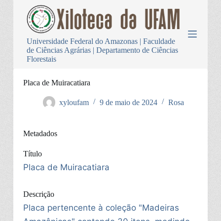
P
u
l
a
Universidade Federal do Amazonas | Faculdade
r
de Ciências Agrárias | Departamento de Ciências
p
Florestais
a
r
a
Placa de Muiracatiara
o
c
xyloufam
9 de maio de 2024
Rosa
o
n
t
Metadados
e
ú
d
Título
o
Placa de Muiracatiara
Descrição
Placa pertencente à coleção "Madeiras