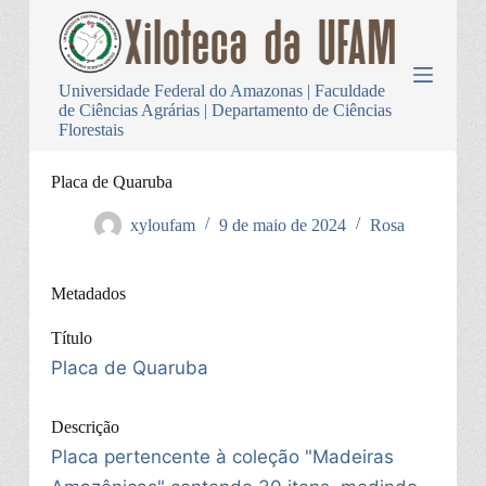
P
u
l
a
Universidade Federal do Amazonas | Faculdade
r
de Ciências Agrárias | Departamento de Ciências
p
Florestais
a
r
a
Placa de Quaruba
o
c
xyloufam
9 de maio de 2024
Rosa
o
n
t
Metadados
e
ú
d
Título
o
Placa de Quaruba
Descrição
Placa pertencente à coleção "Madeiras