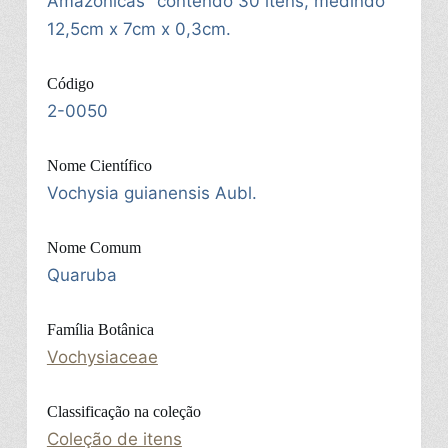
Amazônicas" contendo 30 itens, medindo
12,5cm x 7cm x 0,3cm.
Código
2-0050
Nome Científico
Vochysia guianensis Aubl.
Nome Comum
Quaruba
Família Botânica
Vochysiaceae
Classificação na coleção
Coleção de itens