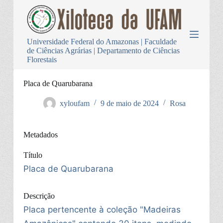
P
u
l
a
Universidade Federal do Amazonas | Faculdade
r
de Ciências Agrárias | Departamento de Ciências
p
Florestais
a
r
a
Placa de Quarubarana
o
c
xyloufam
9 de maio de 2024
Rosa
o
n
t
Metadados
e
ú
d
Título
o
Placa de Quarubarana
Descrição
Placa pertencente à coleção "Madeiras