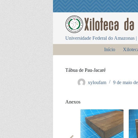
P
u
l
a
r
p
Universidade Federal do Amazonas | 
a
r
Início
Xilotec
a
o
c
o
Tábua de Pau-Jacaré
n
t
xyloufam
9 de maio d
e
ú
d
o
Anexos