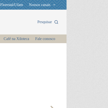
 Florestal/Ufam
Nossos canais
Pesquisar
Café na Xiloteca
Fale conosco