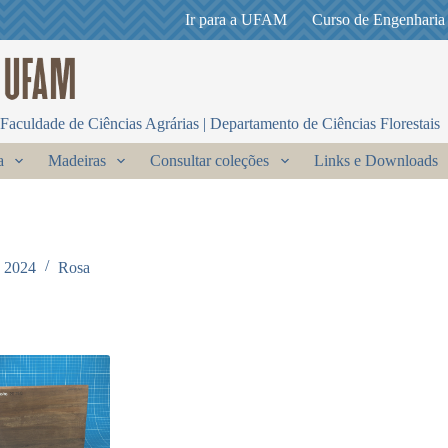
Ir para a UFAM
Curso de Engenharia
Faculdade de Ciências Agrárias | Departamento de Ciências Florestais
a
Madeiras
Consultar coleções
Links e Downloads
e 2024
Rosa