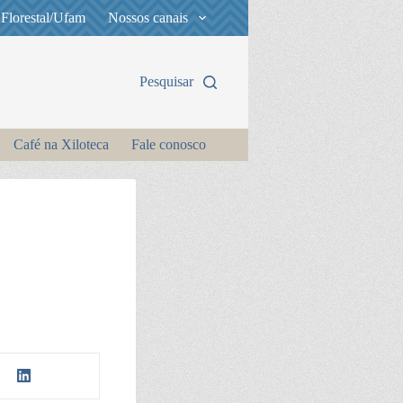
 Florestal/Ufam
Nossos canais
Pesquisar
Café na Xiloteca
Fale conosco