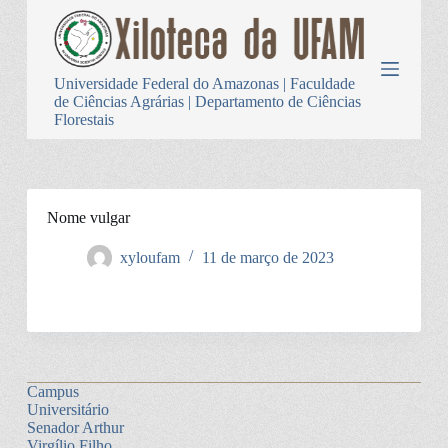
P
u
l
a
Universidade Federal do Amazonas | Faculdade
r
de Ciências Agrárias | Departamento de Ciências
p
Florestais
a
r
a
o
c
o
Nome vulgar
n
t
xyloufam
11 de março de 2023
e
ú
d
o
Campus
Universitário
Senador Arthur
Virgílio Filho