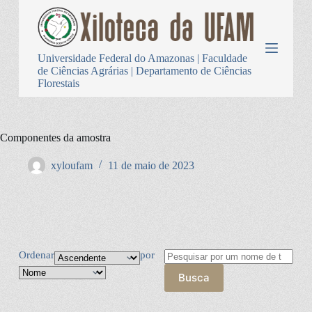
P
u
l
a
Universidade Federal do Amazonas | Faculdade
r
de Ciências Agrárias | Departamento de Ciências
p
Florestais
a
r
a
o
Componentes da amostra
c
o
n
xyloufam
11 de maio de 2023
t
e
ú
d
o
Ordenar
por
Busca