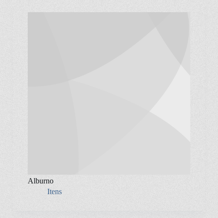
Alburno
Itens