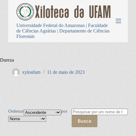
P
u
l
a
Universidade Federal do Amazonas | Faculdade
r
de Ciências Agrárias | Departamento de Ciências
p
Florestais
a
r
a
o
Dureza
c
o
n
xyloufam
11 de maio de 2023
t
e
ú
d
o
Ordenar
por
Busca