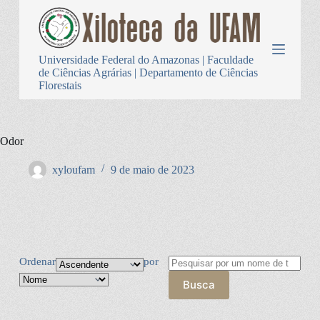
P
u
l
a
Universidade Federal do Amazonas | Faculdade
r
de Ciências Agrárias | Departamento de Ciências
p
Florestais
a
r
a
o
Odor
c
o
n
xyloufam
9 de maio de 2023
t
e
ú
d
o
Ordenar
por
Busca