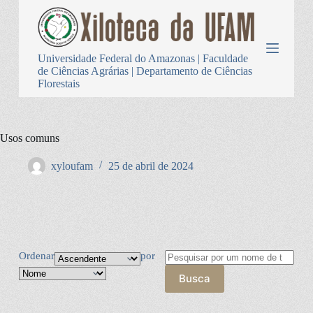
P
u
l
a
Universidade Federal do Amazonas | Faculdade
r
de Ciências Agrárias | Departamento de Ciências
p
Florestais
a
r
a
o
Usos comuns
c
o
n
xyloufam
25 de abril de 2024
t
e
ú
d
o
Ordenar
por
Busca