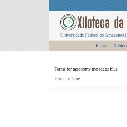
P
u
l
a
r
p
Universidade Federal do Amazonas | 
a
r
Início
Xilotec
a
o
c
o
n
Terms for taxonomy metadata
blue
t
e
Home
blue
ú
d
o