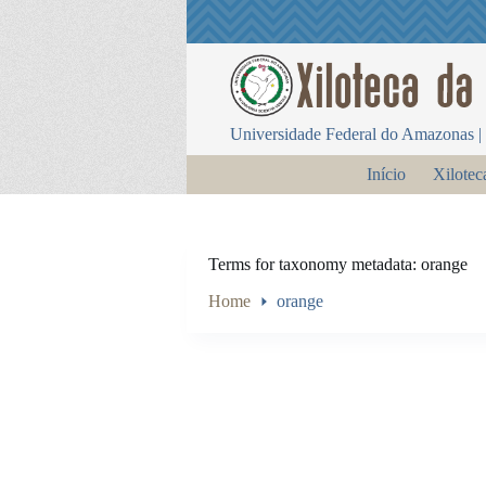
P
u
l
a
r
p
Universidade Federal do Amazonas | 
a
r
Início
Xilotec
a
o
c
o
n
Terms for taxonomy metadata
orange
t
e
Home
orange
ú
d
o