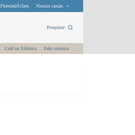
 Florestal/Ufam
Nossos canais
Pesquisar
Café na Xiloteca
Fale conosco