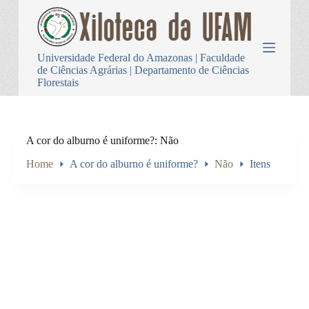
P
u
l
a
Universidade Federal do Amazonas | Faculdade
r
de Ciências Agrárias | Departamento de Ciências
p
Florestais
a
r
a
o
c
A cor do alburno é uniforme?
Não
o
n
Home
A cor do alburno é uniforme?
Não
Itens
t
e
ú
d
o