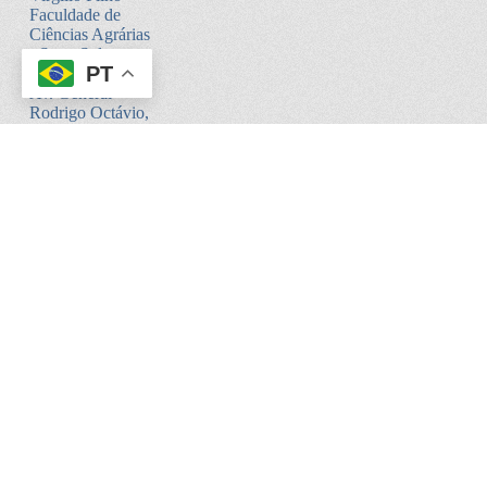
Faculdade de
Ciências Agrárias
- Setor Sul -
PT
Bloco V
Av. General
Rodrigo Octávio,
6200
Coroado I -
Manaus - AM.
CEP:69080-900