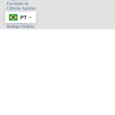
Faculdade de
Ciências Agrárias
- Setor Sul -
PT
Bloco V
Av. General
Rodrigo Octávio,
6200
Coroado I -
Manaus - AM.
CEP:69080-900