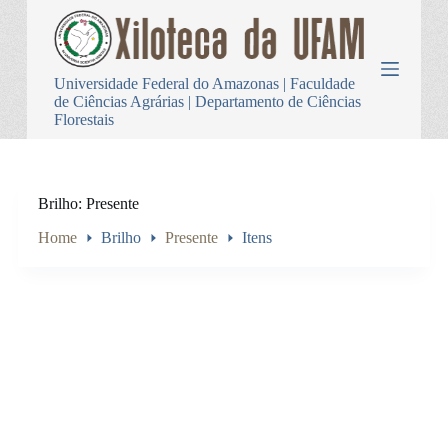
P
u
l
a
Universidade Federal do Amazonas | Faculdade
r
de Ciências Agrárias | Departamento de Ciências
p
Florestais
a
r
a
o
c
Brilho
Presente
o
n
Home
Brilho
Presente
Itens
t
e
ú
d
o