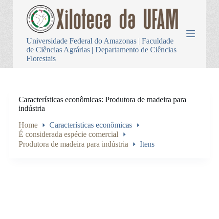
P
u
l
a
Universidade Federal do Amazonas | Faculdade
r
de Ciências Agrárias | Departamento de Ciências
p
Florestais
a
r
a
o
c
Características econômicas
Produtora de madeira para
o
indústria
n
t
Home
Características econômicas
e
É considerada espécie comercial
ú
Produtora de madeira para indústria
Itens
d
o