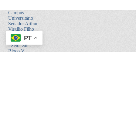
Campus
Universitário
Senador Arthur
Virgílio Filho
Faculdade de
PT
Ciências Agrárias
- Setor Sul -
Bloco V
Av. General
Rodrigo Octávio,
6200
Coroado I -
Manaus - AM.
CEP:69080-900