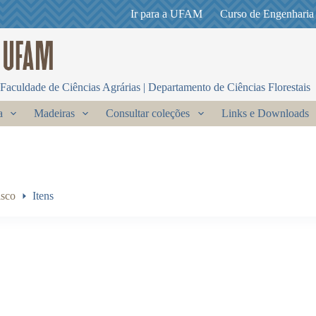
Ir para a UFAM
Curso de Engenharia
Faculdade de Ciências Agrárias | Departamento de Ciências Florestais
a
Madeiras
Consultar coleções
Links e Downloads
sco
Itens