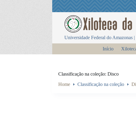
P
u
l
a
r
p
Universidade Federal do Amazonas | 
a
r
Início
Xilotec
a
o
c
o
n
Classificação na coleção
Disco
t
e
Home
Classificação na coleção
Di
ú
d
o