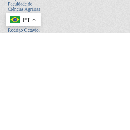
Faculdade de
Ciências Agrárias
- Setor Sul -
PT
Bloco V
Av. General
Rodrigo Octávio,
6200
Coroado I -
Manaus - AM.
CEP:69080-900