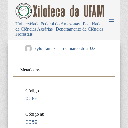
P
u
l
a
Universidade Federal do Amazonas | Faculdade
r
de Ciências Agrárias | Departamento de Ciências
p
Florestais
a
r
a
xyloufam
11 de março de 2023
o
c
o
n
Metadados
t
e
ú
d
Código
o
0059
Código ab
0059