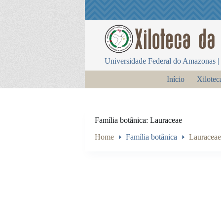
P
u
l
a
r
p
Universidade Federal do Amazonas | 
a
r
Início
Xilotec
a
o
c
o
n
Família botânica
Lauraceae
t
e
Home
Família botânica
Lauraceae
ú
d
o