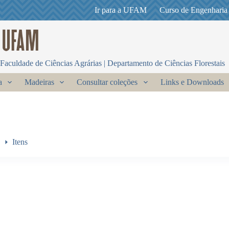
Ir para a UFAM
Curso de Engenharia
Faculdade de Ciências Agrárias | Departamento de Ciências Florestais
a
Madeiras
Consultar coleções
Links e Downloads
Itens