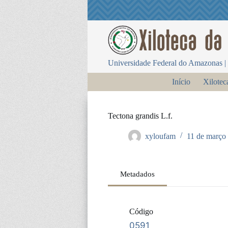
P
u
l
a
r
p
Universidade Federal do Amazonas | 
a
r
Início
Xilotec
a
o
c
o
Tectona grandis L.f.
n
t
xyloufam
11 de março
e
ú
d
o
Metadados
Código
0591