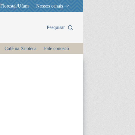
 Florestal/Ufam
Nossos canais
Pesquisar
Café na Xiloteca
Fale conosco