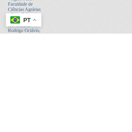
Faculdade de
Ciências Agrárias
- Setor Sul -
PT
Bloco V
Av. General
Rodrigo Octávio,
6200
Coroado I -
Manaus - AM.
CEP:69080-900