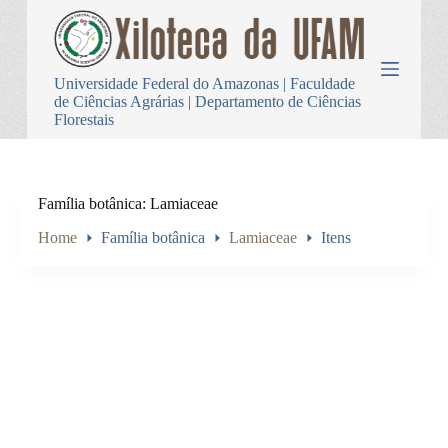
P
u
l
a
Universidade Federal do Amazonas | Faculdade
r
de Ciências Agrárias | Departamento de Ciências
p
Florestais
a
r
a
o
c
Família botânica
Lamiaceae
o
n
Home
Família botânica
Lamiaceae
Itens
t
e
ú
d
o