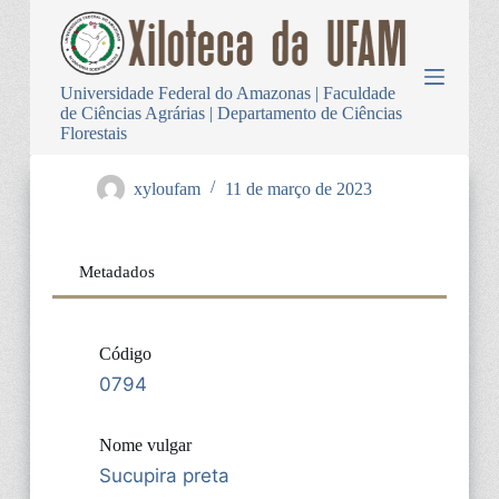
P
u
l
a
Universidade Federal do Amazonas | Faculdade
r
de Ciências Agrárias | Departamento de Ciências
p
Florestais
a
r
a
xyloufam
11 de março de 2023
o
c
o
n
Metadados
t
e
ú
d
Código
o
0794
Nome vulgar
Sucupira preta