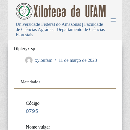
P
u
l
a
Universidade Federal do Amazonas | Faculdade
r
de Ciências Agrárias | Departamento de Ciências
p
Florestais
a
r
a
Dipteryx sp
o
c
xyloufam
11 de março de 2023
o
n
t
e
Metadados
ú
d
o
Código
0795
Nome vulgar