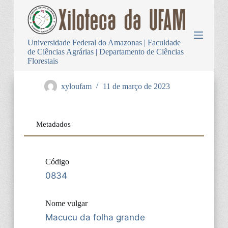
P
u
l
a
Universidade Federal do Amazonas | Faculdade
r
de Ciências Agrárias | Departamento de Ciências
p
Florestais
a
r
a
xyloufam
11 de março de 2023
o
c
o
n
Metadados
t
e
ú
d
Código
o
0834
Nome vulgar
Macucu da folha grande