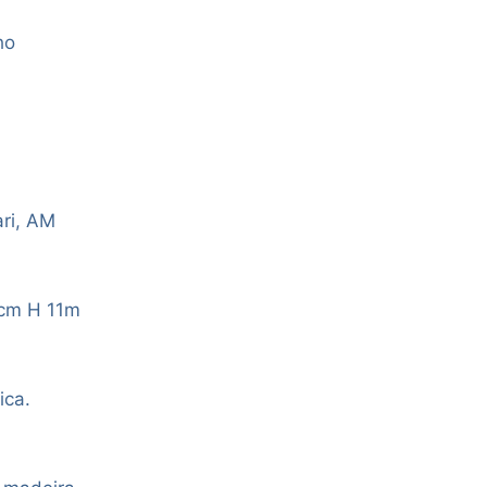
ho
ri, AM
cm H 11m
ica.