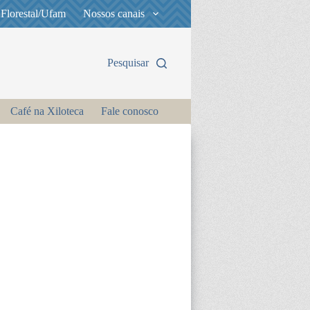
 Florestal/Ufam
Nossos canais
Pesquisar
Café na Xiloteca
Fale conosco