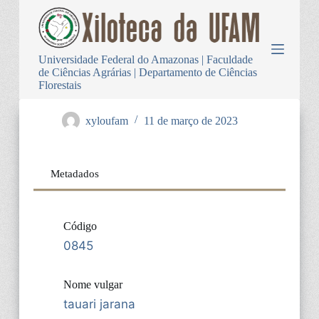
P
u
l
a
Universidade Federal do Amazonas | Faculdade
r
de Ciências Agrárias | Departamento de Ciências
p
Florestais
a
r
a
xyloufam
11 de março de 2023
o
c
o
n
Metadados
t
e
ú
d
Código
o
0845
Nome vulgar
tauari jarana