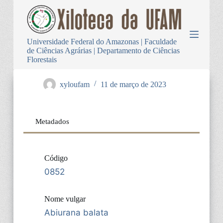
P
u
l
a
Universidade Federal do Amazonas | Faculdade
r
de Ciências Agrárias | Departamento de Ciências
p
Florestais
a
r
a
xyloufam
11 de março de 2023
o
c
o
n
Metadados
t
e
ú
d
Código
o
0852
Nome vulgar
Abiurana balata