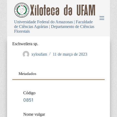
P
u
l
a
Universidade Federal do Amazonas | Faculdade
r
de Ciências Agrárias | Departamento de Ciências
p
Florestais
a
r
a
Eschweilera sp.
o
c
xyloufam
11 de março de 2023
o
n
t
e
Metadados
ú
d
o
Código
0851
Nome vulgar