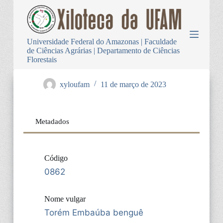
P
u
l
a
Universidade Federal do Amazonas | Faculdade
r
de Ciências Agrárias | Departamento de Ciências
p
Florestais
a
r
a
xyloufam
11 de março de 2023
o
c
o
n
Metadados
t
e
ú
d
Código
o
0862
Nome vulgar
Torém Embaúba benguê