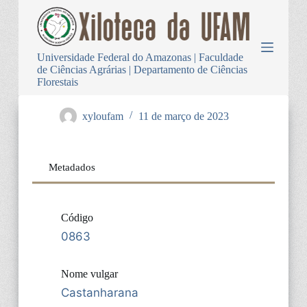
P
u
l
a
Universidade Federal do Amazonas | Faculdade
r
de Ciências Agrárias | Departamento de Ciências
p
Florestais
a
r
a
xyloufam
11 de março de 2023
o
c
o
n
Metadados
t
e
ú
d
Código
o
0863
Nome vulgar
Castanharana