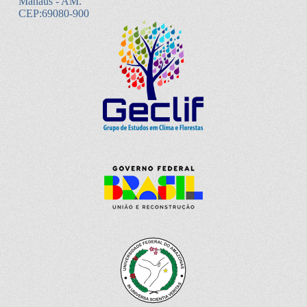
Manaus - AM.
CEP:69080-900