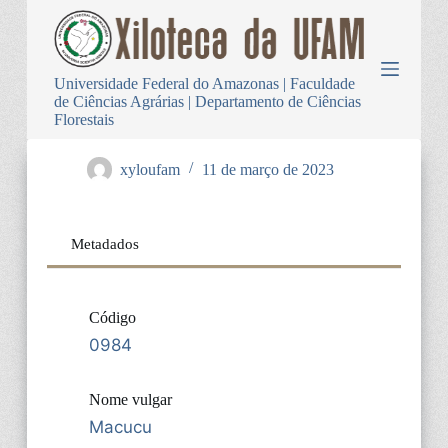
P
u
l
a
Universidade Federal do Amazonas | Faculdade
r
de Ciências Agrárias | Departamento de Ciências
p
Florestais
a
r
a
xyloufam
11 de março de 2023
o
c
o
n
Metadados
t
e
ú
d
Código
o
0984
Nome vulgar
Macucu