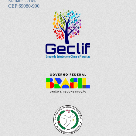
Manaus - AM.
CEP:69080-900