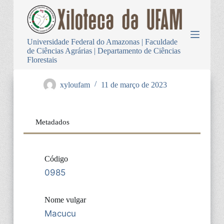
P
u
l
a
Universidade Federal do Amazonas | Faculdade
r
de Ciências Agrárias | Departamento de Ciências
p
Florestais
a
r
a
xyloufam
11 de março de 2023
o
c
o
n
Metadados
t
e
ú
d
Código
o
0985
Nome vulgar
Macucu