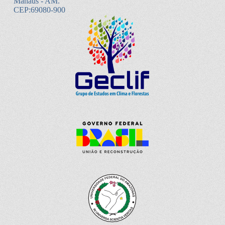
Manaus - AM.
CEP:69080-900