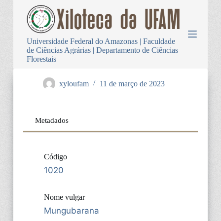
P
u
l
a
Universidade Federal do Amazonas | Faculdade
r
de Ciências Agrárias | Departamento de Ciências
p
Florestais
a
r
a
xyloufam
11 de março de 2023
o
c
o
n
Metadados
t
e
ú
d
Código
o
1020
Nome vulgar
Mungubarana