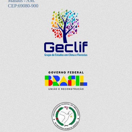
Manaus - AM.
CEP:69080-900