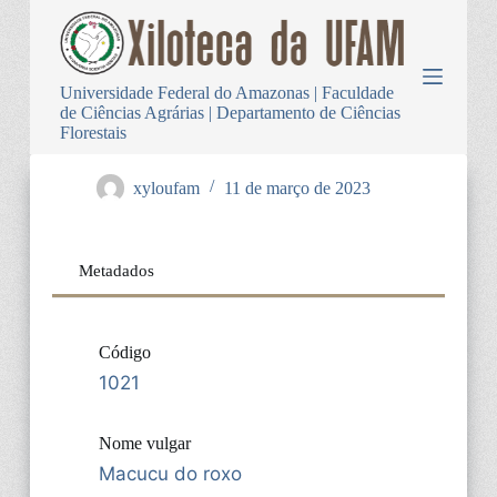
P
u
l
a
Universidade Federal do Amazonas | Faculdade
r
de Ciências Agrárias | Departamento de Ciências
p
Florestais
a
r
a
xyloufam
11 de março de 2023
o
c
o
n
Metadados
t
e
ú
d
Código
o
1021
Nome vulgar
Macucu do roxo