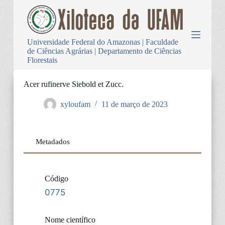
P
u
l
a
Universidade Federal do Amazonas | Faculdade
r
de Ciências Agrárias | Departamento de Ciências
p
Florestais
a
r
a
Acer rufinerve Siebold et Zucc.
o
c
xyloufam
11 de março de 2023
o
n
t
e
Metadados
ú
d
o
Código
0775
Nome científico