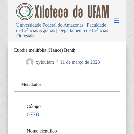
P
u
l
a
Universidade Federal do Amazonas | Faculdade
r
de Ciências Agrárias | Departamento de Ciências
p
Florestais
a
r
a
Euodia meliifolia (Hance) Benth.
o
c
xyloufam
11 de março de 2023
o
n
t
e
Metadados
ú
d
o
Código
0776
Nome científico