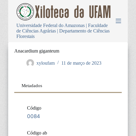
P
u
l
a
Universidade Federal do Amazonas | Faculdade
r
de Ciências Agrárias | Departamento de Ciências
p
Florestais
a
r
a
Anacardium giganteum
o
c
xyloufam
11 de março de 2023
o
n
t
e
Metadados
ú
d
o
Código
0084
Código ab