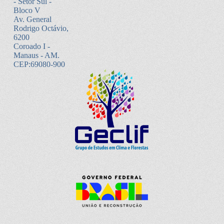
- Setor Sul -
Bloco V
Av. General
Rodrigo Octávio,
6200
Coroado I -
Manaus - AM.
CEP:69080-900