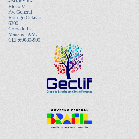
- Setor Sul -
Bloco V
Av. General
Rodrigo Octávio,
6200
Coroado I -
Manaus - AM.
CEP:69080-900