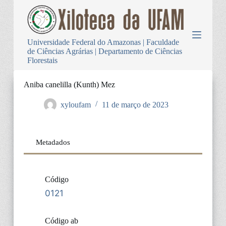
P
u
l
a
Universidade Federal do Amazonas | Faculdade
r
de Ciências Agrárias | Departamento de Ciências
p
Florestais
a
r
a
Aniba canelilla (Kunth) Mez
o
c
xyloufam
11 de março de 2023
o
n
t
e
Metadados
ú
d
o
Código
0121
Código ab