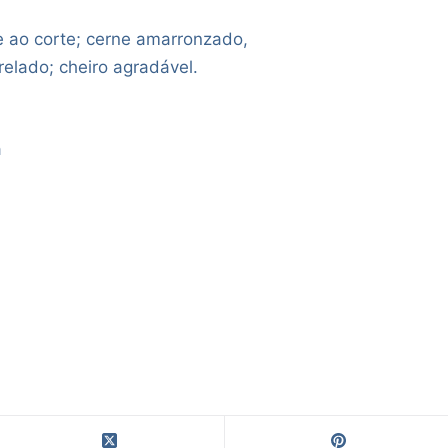
e ao corte; cerne amarronzado,
relado; cheiro agradável.
a