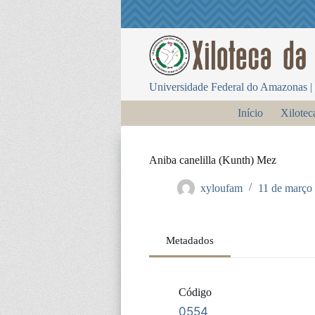
P
u
l
a
r
p
Universidade Federal do Amazonas | 
a
r
Início
Xilotec
a
o
c
o
Aniba canelilla (Kunth) Mez
n
t
xyloufam
11 de março
e
ú
d
o
Metadados
Código
0554