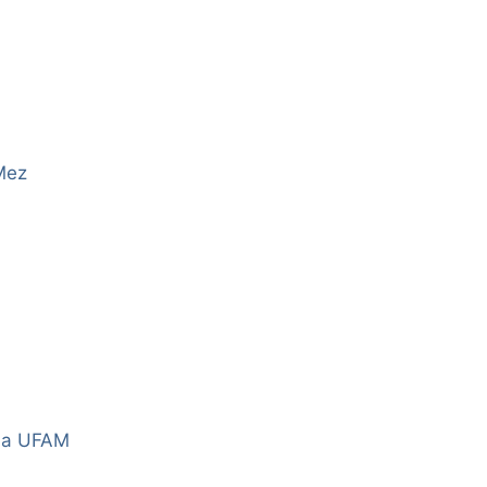
 Mez
da UFAM