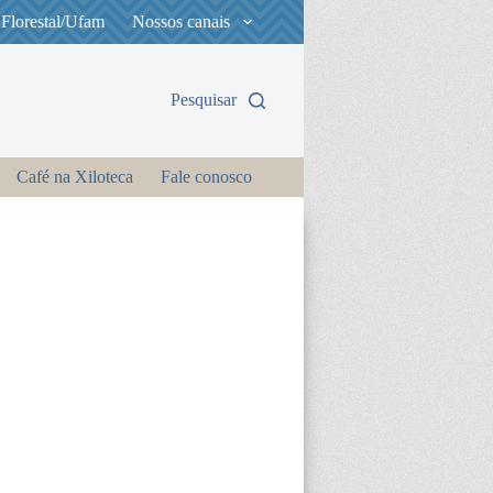
 Florestal/Ufam
Nossos canais
Pesquisar
Café na Xiloteca
Fale conosco