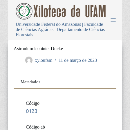
P
u
l
a
Universidade Federal do Amazonas | Faculdade
r
de Ciências Agrárias | Departamento de Ciências
p
Florestais
a
r
a
Astronium lecointei Ducke
o
c
xyloufam
11 de março de 2023
o
n
t
e
Metadados
ú
d
o
Código
0123
Código ab