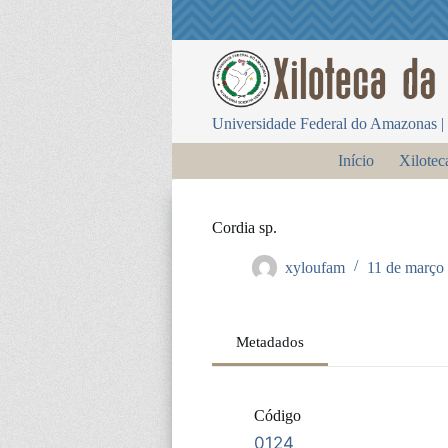
P
u
l
a
r
p
Universidade Federal do Amazonas | 
a
r
Início
Xilotec
a
o
c
o
Cordia sp.
n
t
xyloufam
11 de março
e
ú
d
o
Metadados
Código
0124