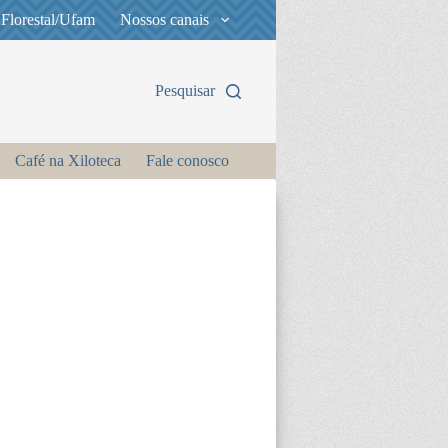
 Florestal/Ufam
Nossos canais
Pesquisar
Café na Xiloteca
Fale conosco