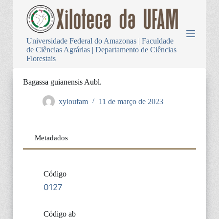
P
u
l
a
Universidade Federal do Amazonas | Faculdade
r
de Ciências Agrárias | Departamento de Ciências
p
Florestais
a
r
a
Bagassa guianensis Aubl.
o
c
xyloufam
11 de março de 2023
o
n
t
e
Metadados
ú
d
o
Código
0127
Código ab