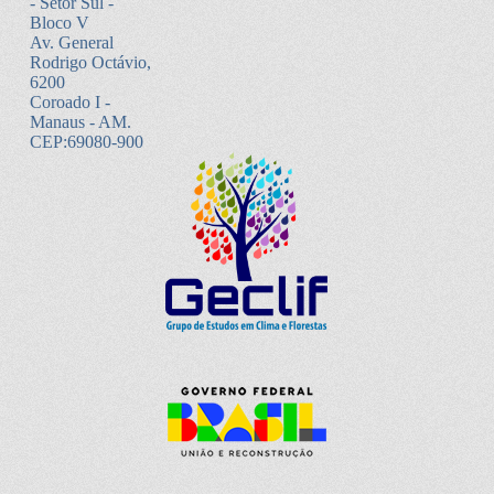
- Setor Sul -
Bloco V
Av. General
Rodrigo Octávio,
6200
Coroado I -
Manaus - AM.
CEP:69080-900