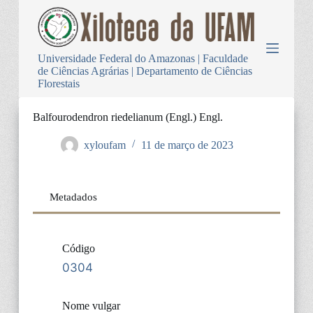
P
u
l
a
Universidade Federal do Amazonas | Faculdade
r
de Ciências Agrárias | Departamento de Ciências
p
Florestais
a
r
a
Balfourodendron riedelianum (Engl.) Engl.
o
c
xyloufam
11 de março de 2023
o
n
t
e
Metadados
ú
d
o
Código
0304
Nome vulgar