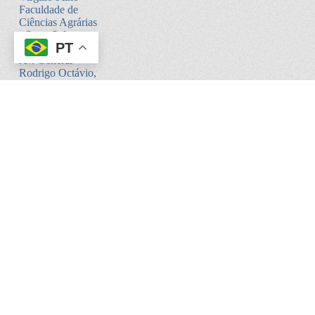
Faculdade de
Ciências Agrárias
- Setor Sul -
PT
Bloco V
Av. General
Rodrigo Octávio,
6200
Coroado I -
Manaus - AM.
CEP:69080-900