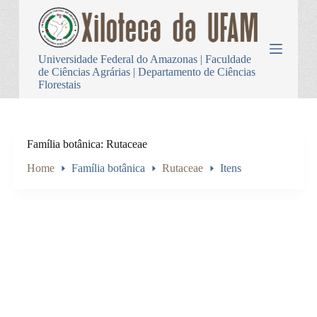
P
u
l
a
Universidade Federal do Amazonas | Faculdade
r
de Ciências Agrárias | Departamento de Ciências
p
Florestais
a
r
a
o
c
Família botânica
Rutaceae
o
n
Home
Família botânica
Rutaceae
Itens
t
e
ú
d
o