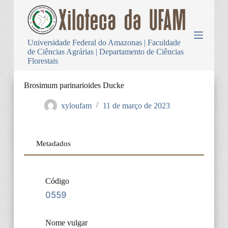
P
u
l
a
Universidade Federal do Amazonas | Faculdade
r
de Ciências Agrárias | Departamento de Ciências
p
Florestais
a
r
a
Brosimum parinarioides Ducke
o
c
xyloufam
11 de março de 2023
o
n
t
e
Metadados
ú
d
o
Código
0559
Nome vulgar