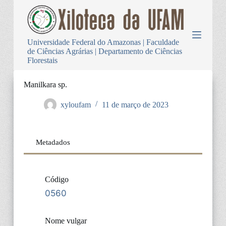
P
u
l
a
Universidade Federal do Amazonas | Faculdade
r
de Ciências Agrárias | Departamento de Ciências
p
Florestais
a
r
a
Manilkara sp.
o
c
xyloufam
11 de março de 2023
o
n
t
e
Metadados
ú
d
o
Código
0560
Nome vulgar